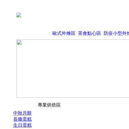
歐式外燴區
茶會點心區
防疫小型外
專業烘焙區
中秋月餅
長條蛋糕
生日蛋糕